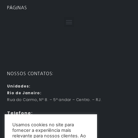
PÁGINAS
Menu
NOSSOS CONTATOS:
Unidades:
Rio de Janeiro:
Rua do Carmo, Nº 8. – 5º andar – Centro. – RJ.
Telefone:
Usamos cookies no site para
21 – 96901-1221
fornecer a experiência mais
Email:
contato@dunadesign.com.br
relevante para nossos clientes. Ao